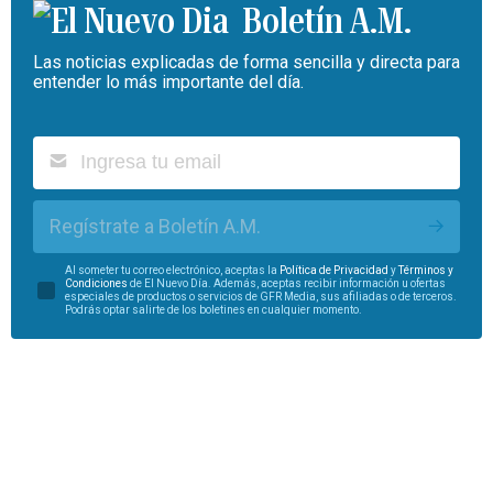
Boletín A.M.
Las noticias explicadas de forma sencilla y directa para
entender lo más importante del día.
Regístrate a Boletín A.M.
Al someter tu correo electrónico, aceptas la
Política de Privacidad
y
Términos y
Condiciones
de El Nuevo Día. Además, aceptas recibir información u ofertas
especiales de productos o servicios de GFR Media, sus afiliadas o de terceros.
Podrás optar salirte de los boletines en cualquier momento.