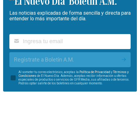
Boletín A.M.
Las noticias explicadas de forma sencilla y directa para
entender lo más importante del día.
Regístrate a Boletín A.M.
Al someter tu correo electrónico, aceptas la
Política de Privacidad
y
Términos y
Condiciones
de El Nuevo Día. Además, aceptas recibir información u ofertas
especiales de productos o servicios de GFR Media, sus afiliadas o de terceros.
Podrás optar salirte de los boletines en cualquier momento.