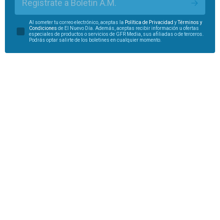
Regístrate a Boletín A.M.
Al someter tu correo electrónico, aceptas la
Política de Privacidad
y
Términos y
Condiciones
de El Nuevo Día. Además, aceptas recibir información u ofertas
especiales de productos o servicios de GFR Media, sus afiliadas o de terceros.
Podrás optar salirte de los boletines en cualquier momento.