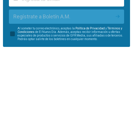
Regístrate a Boletín A.M.
Al someter tu correo electrónico, aceptas la
Política de Privacidad
y
Términos y
Condiciones
de El Nuevo Día. Además, aceptas recibir información u ofertas
especiales de productos o servicios de GFR Media, sus afiliadas o de terceros.
Podrás optar salirte de los boletines en cualquier momento.