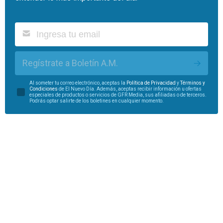
Regístrate a Boletín A.M.
Al someter tu correo electrónico, aceptas la
Política de Privacidad
y
Términos y
Condiciones
de El Nuevo Día. Además, aceptas recibir información u ofertas
especiales de productos o servicios de GFR Media, sus afiliadas o de terceros.
Podrás optar salirte de los boletines en cualquier momento.