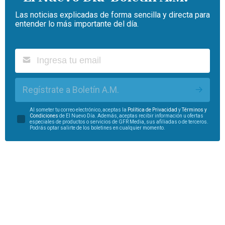
Las noticias explicadas de forma sencilla y directa para
entender lo más importante del día.
Regístrate a Boletín A.M.
Al someter tu correo electrónico, aceptas la
Política de Privacidad
y
Términos y
Condiciones
de El Nuevo Día. Además, aceptas recibir información u ofertas
especiales de productos o servicios de GFR Media, sus afiliadas o de terceros.
Podrás optar salirte de los boletines en cualquier momento.