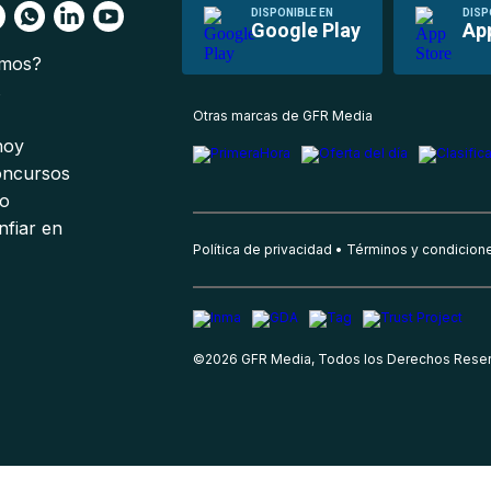
DISPONIBLE EN
DISP
Google Play
Ap
omos?
s
Otras marcas de GFR Media
 hoy
oncursos
io
nfiar en
Política de privacidad
Términos y condicion
©
2026
GFR Media, Todos los Derechos Rese