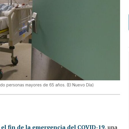
endo personas mayores de 65 años.
(
El Nuevo Día
)
el fin de la emergencia del COVID-19
, una