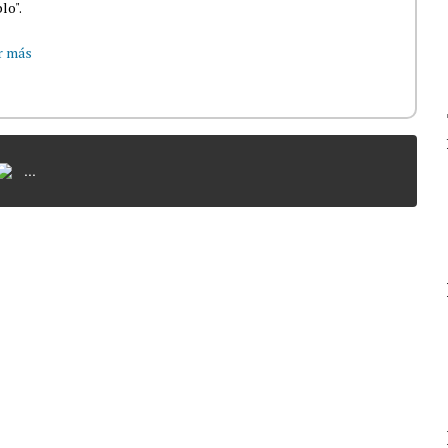
lo".
r más
...