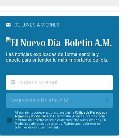
DE LUNES A VIERNES
Boletín A.M.
Las noticias explicadas de forma sencilla y
directa para entender lo más importante del día.
Regístrate a Boletín A.M.
Al someter tu correo electrónico, aceptas la
Política de Privacidad
y
Términos y Condiciones
de El Nuevo Día. Además, aceptas recibir
información u ofertas especiales de productos o servicios de GFR
Media, sus afiliadas o de terceros. Podrás optar salirte de los
boletines en cualquier momento.