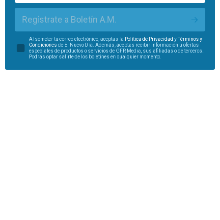
Regístrate a Boletín A.M.
Al someter tu correo electrónico, aceptas la
Política de Privacidad
y
Términos y
Condiciones
de El Nuevo Día. Además, aceptas recibir información u ofertas
especiales de productos o servicios de GFR Media, sus afiliadas o de terceros.
Podrás optar salirte de los boletines en cualquier momento.