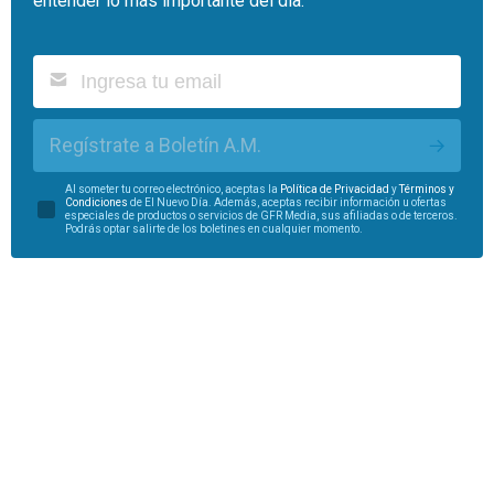
entender lo más importante del día.
Regístrate a Boletín A.M.
Al someter tu correo electrónico, aceptas la
Política de Privacidad
y
Términos y
Condiciones
de El Nuevo Día. Además, aceptas recibir información u ofertas
especiales de productos o servicios de GFR Media, sus afiliadas o de terceros.
Podrás optar salirte de los boletines en cualquier momento.