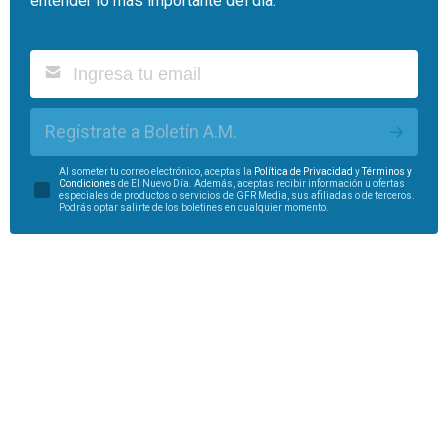
entender lo más importante del día.
Regístrate a Boletín A.M.
Al someter tu correo electrónico, aceptas la
Política de Privacidad
y
Términos y
Condiciones
de El Nuevo Día. Además, aceptas recibir información u ofertas
especiales de productos o servicios de GFR Media, sus afiliadas o de terceros.
Podrás optar salirte de los boletines en cualquier momento.