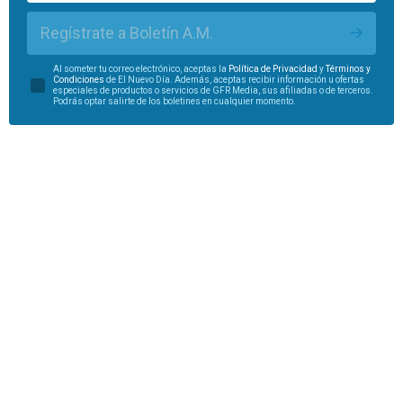
Regístrate a Boletín A.M.
Al someter tu correo electrónico, aceptas la
Política de Privacidad
y
Términos y
Condiciones
de El Nuevo Día. Además, aceptas recibir información u ofertas
especiales de productos o servicios de GFR Media, sus afiliadas o de terceros.
Podrás optar salirte de los boletines en cualquier momento.