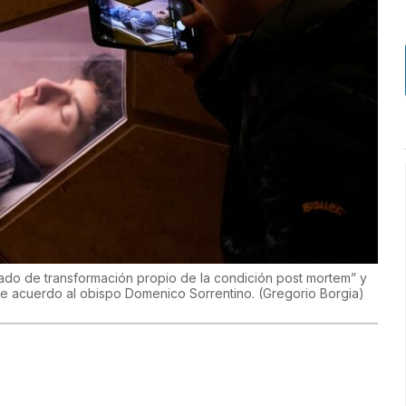
tado de transformación propio de la condición post mortem” y
 de acuerdo al obispo Domenico Sorrentino.
(
Gregorio Borgia
)