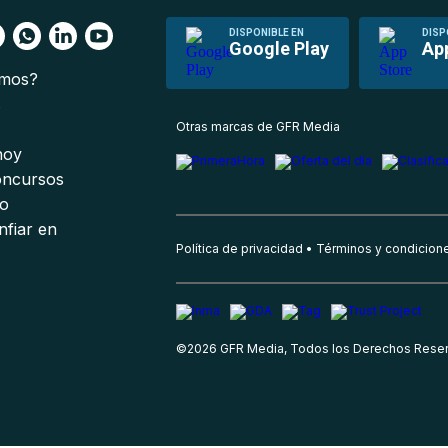
DISPONIBLE EN
DISP
Google Play
Ap
omos?
s
Otras marcas de GFR Media
 hoy
oncursos
io
nfiar en
Política de privacidad
Términos y condicion
©
2026
GFR Media, Todos los Derechos Rese