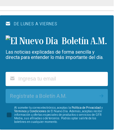
DE LUNES A VIERNES
Boletín A.M.
Las noticias explicadas de forma sencilla y
directa para entender lo más importante del día.
Regístrate a Boletín A.M.
Al someter tu correo electrónico, aceptas la
Política de Privacidad
y
Términos y Condiciones
de El Nuevo Día. Además, aceptas recibir
información u ofertas especiales de productos o servicios de GFR
Media, sus afiliadas o de terceros. Podrás optar salirte de los
boletines en cualquier momento.