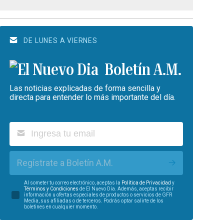
DE LUNES A VIERNES
Boletín A.M.
Las noticias explicadas de forma sencilla y
directa para entender lo más importante del día.
Regístrate a Boletín A.M.
Al someter tu correo electrónico, aceptas la
Política de Privacidad
y
Términos y Condiciones
de El Nuevo Día. Además, aceptas recibir
información u ofertas especiales de productos o servicios de GFR
Media, sus afiliadas o de terceros. Podrás optar salirte de los
boletines en cualquier momento.