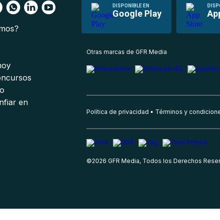
DISPONIBLE EN
DISP
Google Play
Ap
omos?
s
Otras marcas de GFR Media
 hoy
oncursos
io
nfiar en
Política de privacidad
Términos y condicion
©
2026
GFR Media, Todos los Derechos Rese