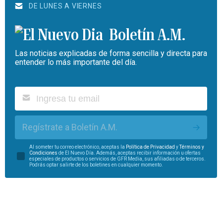
DE LUNES A VIERNES
Boletín A.M.
Las noticias explicadas de forma sencilla y directa para
entender lo más importante del día.
Regístrate a Boletín A.M.
Al someter tu correo electrónico, aceptas la
Política de Privacidad
y
Términos y
Condiciones
de El Nuevo Día. Además, aceptas recibir información u ofertas
especiales de productos o servicios de GFR Media, sus afiliadas o de terceros.
Podrás optar salirte de los boletines en cualquier momento.