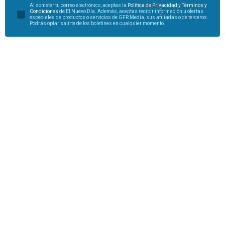
Al someter tu correo electrónico, aceptas la
Política de Privacidad
y
Términos y
Condiciones
de El Nuevo Día. Además, aceptas recibir información u ofertas
especiales de productos o servicios de GFR Media, sus afiliadas o de terceros.
Podrás optar salirte de los boletines en cualquier momento.