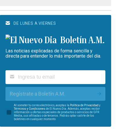
DE LUNES A VIERNES
Boletín A.M.
Las noticias explicadas de forma sencilla y
directa para entender lo más importante del día.
Regístrate a Boletín A.M.
Al someter tu correo electrónico, aceptas la
Política de Privacidad
y
Términos y Condiciones
de El Nuevo Día. Además, aceptas recibir
información u ofertas especiales de productos o servicios de GFR
Media, sus afiliadas o de terceros. Podrás optar salirte de los
boletines en cualquier momento.