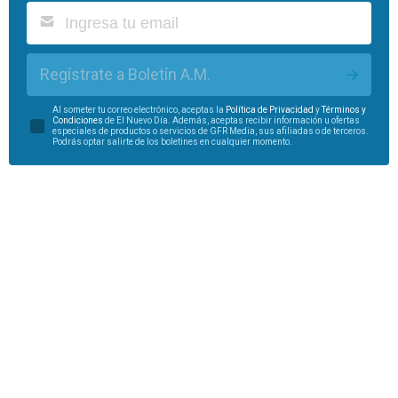
Regístrate a Boletín A.M.
Al someter tu correo electrónico, aceptas la
Política de Privacidad
y
Términos y
Condiciones
de El Nuevo Día. Además, aceptas recibir información u ofertas
especiales de productos o servicios de GFR Media, sus afiliadas o de terceros.
Podrás optar salirte de los boletines en cualquier momento.