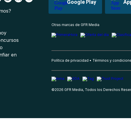
Google Play
Ap
omos?
s
Otras marcas de GFR Media
 hoy
oncursos
io
nfiar en
Política de privacidad
Términos y condicion
©
2026
GFR Media, Todos los Derechos Rese