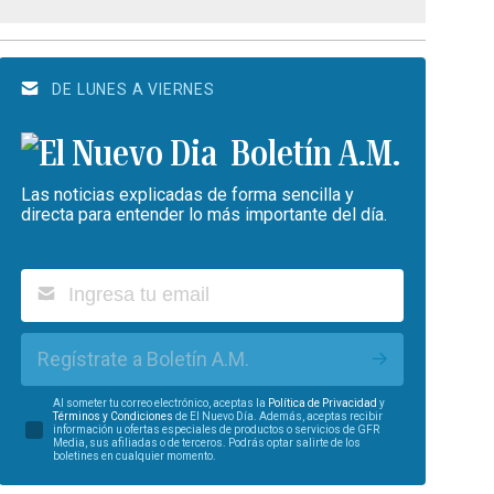
DE LUNES A VIERNES
Boletín A.M.
Las noticias explicadas de forma sencilla y
directa para entender lo más importante del día.
Regístrate a Boletín A.M.
Al someter tu correo electrónico, aceptas la
Política de Privacidad
y
Términos y Condiciones
de El Nuevo Día. Además, aceptas recibir
información u ofertas especiales de productos o servicios de GFR
Media, sus afiliadas o de terceros. Podrás optar salirte de los
boletines en cualquier momento.