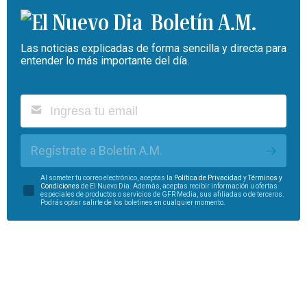
Boletín A.M.
Las noticias explicadas de forma sencilla y directa para
entender lo más importante del día.
Regístrate a Boletín A.M.
Al someter tu correo electrónico, aceptas la
Política de Privacidad
y
Términos y
Condiciones
de El Nuevo Día. Además, aceptas recibir información u ofertas
especiales de productos o servicios de GFR Media, sus afiliadas o de terceros.
Podrás optar salirte de los boletines en cualquier momento.