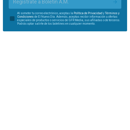
Regístrate a Boletín A.M.
Al someter tu correo electrónico, aceptas la
Política de Privacidad
y
Términos y
Condiciones
de El Nuevo Día. Además, aceptas recibir información u ofertas
especiales de productos o servicios de GFR Media, sus afiliadas o de terceros.
Podrás optar salirte de los boletines en cualquier momento.