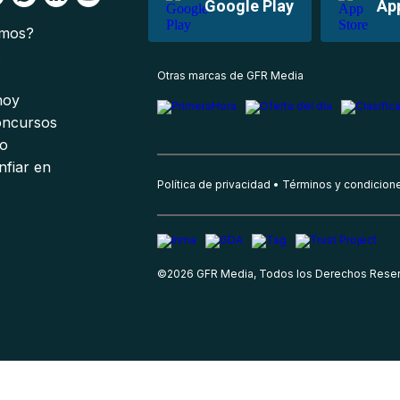
Google Play
Ap
omos?
s
Otras marcas de GFR Media
 hoy
oncursos
io
nfiar en
Política de privacidad
Términos y condicion
©
2026
GFR Media, Todos los Derechos Rese