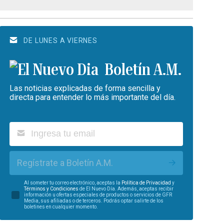
DE LUNES A VIERNES
Boletín A.M.
Las noticias explicadas de forma sencilla y
directa para entender lo más importante del día.
Regístrate a Boletín A.M.
Al someter tu correo electrónico, aceptas la
Política de Privacidad
y
Términos y Condiciones
de El Nuevo Día. Además, aceptas recibir
información u ofertas especiales de productos o servicios de GFR
Media, sus afiliadas o de terceros. Podrás optar salirte de los
boletines en cualquier momento.