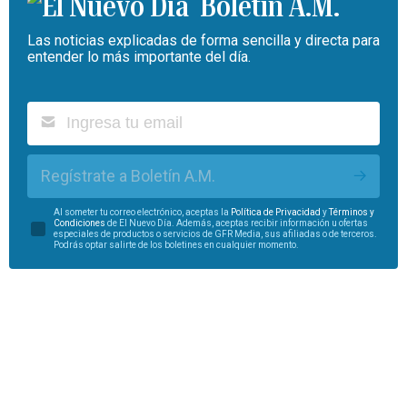
Boletín A.M.
Las noticias explicadas de forma sencilla y directa para
entender lo más importante del día.
Regístrate a Boletín A.M.
Al someter tu correo electrónico, aceptas la
Política de Privacidad
y
Términos y
Condiciones
de El Nuevo Día. Además, aceptas recibir información u ofertas
especiales de productos o servicios de GFR Media, sus afiliadas o de terceros.
Podrás optar salirte de los boletines en cualquier momento.