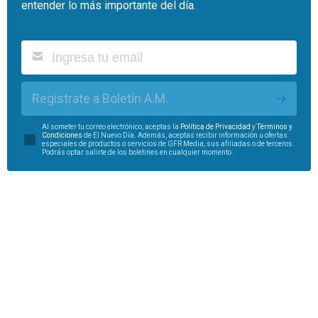
entender lo más importante del día.
Regístrate a Boletín A.M.
Al someter tu correo electrónico, aceptas la
Política de Privacidad
y
Términos y
Condiciones
de El Nuevo Día. Además, aceptas recibir información u ofertas
especiales de productos o servicios de GFR Media, sus afiliadas o de terceros.
Podrás optar salirte de los boletines en cualquier momento.