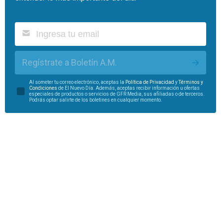
Regístrate a Boletín A.M.
Al someter tu correo electrónico, aceptas la
Política de Privacidad
y
Términos y
Condiciones
de El Nuevo Día. Además, aceptas recibir información u ofertas
especiales de productos o servicios de GFR Media, sus afiliadas o de terceros.
Podrás optar salirte de los boletines en cualquier momento.