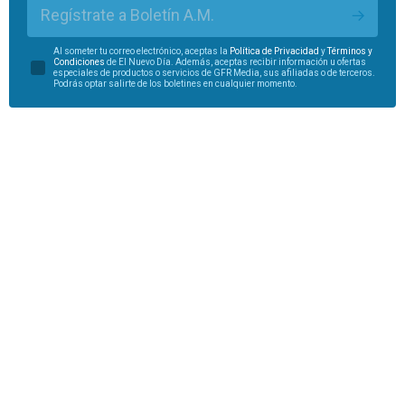
Regístrate a Boletín A.M.
Al someter tu correo electrónico, aceptas la
Política de Privacidad
y
Términos y
Condiciones
de El Nuevo Día. Además, aceptas recibir información u ofertas
especiales de productos o servicios de GFR Media, sus afiliadas o de terceros.
Podrás optar salirte de los boletines en cualquier momento.