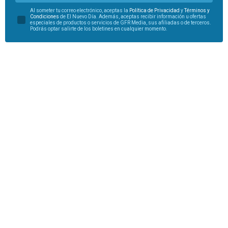
Al someter tu correo electrónico, aceptas la
Política de Privacidad
y
Términos y
Condiciones
de El Nuevo Día. Además, aceptas recibir información u ofertas
especiales de productos o servicios de GFR Media, sus afiliadas o de terceros.
Podrás optar salirte de los boletines en cualquier momento.