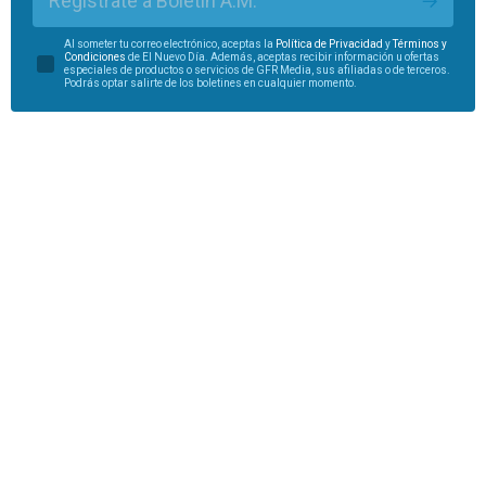
Regístrate a Boletín A.M.
Al someter tu correo electrónico, aceptas la
Política de Privacidad
y
Términos y
Condiciones
de El Nuevo Día. Además, aceptas recibir información u ofertas
especiales de productos o servicios de GFR Media, sus afiliadas o de terceros.
Podrás optar salirte de los boletines en cualquier momento.