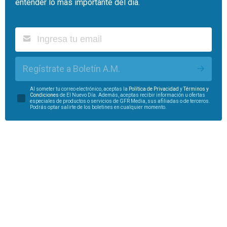
entender lo más importante del día.
Regístrate a Boletín A.M.
Al someter tu correo electrónico, aceptas la
Política de Privacidad
y
Términos y
Condiciones
de El Nuevo Día. Además, aceptas recibir información u ofertas
especiales de productos o servicios de GFR Media, sus afiliadas o de terceros.
Podrás optar salirte de los boletines en cualquier momento.