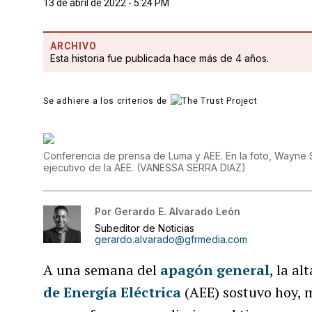
13 de abril de 2022 - 5:24 PM
ARCHIVO
Esta historia fue publicada hace más de 4 años.
Se adhiere a los criterios de
Conferencia de prensa de Luma y AEE. En la foto, Wayne S
ejecutivo de la AEE.
(
VANESSA SERRA DIAZ
)
Por
Gerardo E. Alvarado León
Subeditor de Noticias
gerardo.alvarado@gfrmedia.com
A una semana del
apagón general
, la a
de Energía Eléctrica
(AEE) sostuvo hoy, m