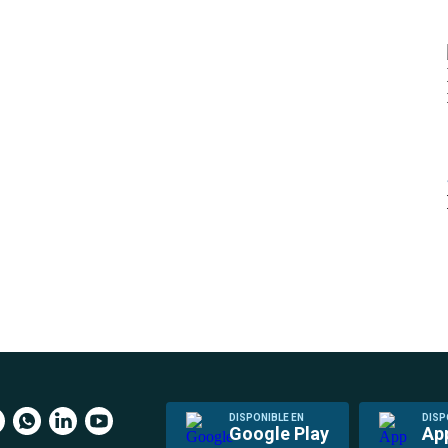
DISPONIBLE EN
DISP
Google Play
Ap