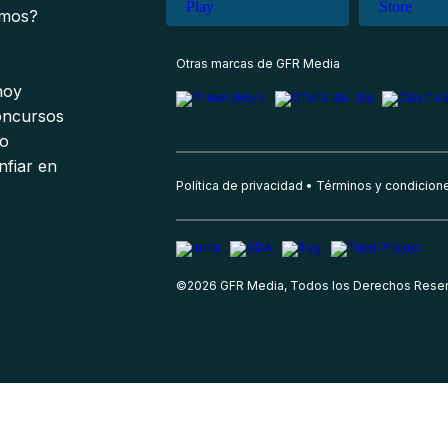
omos?
s
Otras marcas de GFR Media
 hoy
oncursos
io
nfiar en
Política de privacidad
Términos y condicion
©
2026
GFR Media, Todos los Derechos Rese