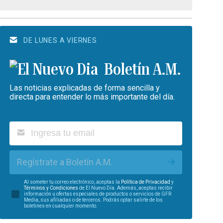
DE LUNES A VIERNES
Boletín A.M.
Las noticias explicadas de forma sencilla y
directa para entender lo más importante del día.
Regístrate a Boletín A.M.
Al someter tu correo electrónico, aceptas la
Política de Privacidad
y
Términos y Condiciones
de El Nuevo Día. Además, aceptas recibir
información u ofertas especiales de productos o servicios de GFR
Media, sus afiliadas o de terceros. Podrás optar salirte de los
boletines en cualquier momento.