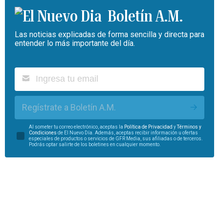
Boletín A.M.
Las noticias explicadas de forma sencilla y directa para
entender lo más importante del día.
Regístrate a Boletín A.M.
Al someter tu correo electrónico, aceptas la
Política de Privacidad
y
Términos y
Condiciones
de El Nuevo Día. Además, aceptas recibir información u ofertas
especiales de productos o servicios de GFR Media, sus afiliadas o de terceros.
Podrás optar salirte de los boletines en cualquier momento.