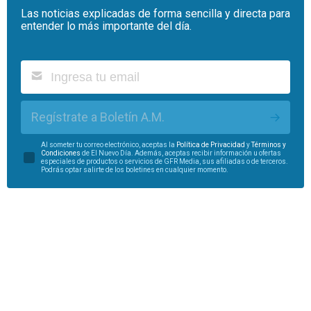
Las noticias explicadas de forma sencilla y directa para
entender lo más importante del día.
Regístrate a Boletín A.M.
Al someter tu correo electrónico, aceptas la
Política de Privacidad
y
Términos y
Condiciones
de El Nuevo Día. Además, aceptas recibir información u ofertas
especiales de productos o servicios de GFR Media, sus afiliadas o de terceros.
Podrás optar salirte de los boletines en cualquier momento.