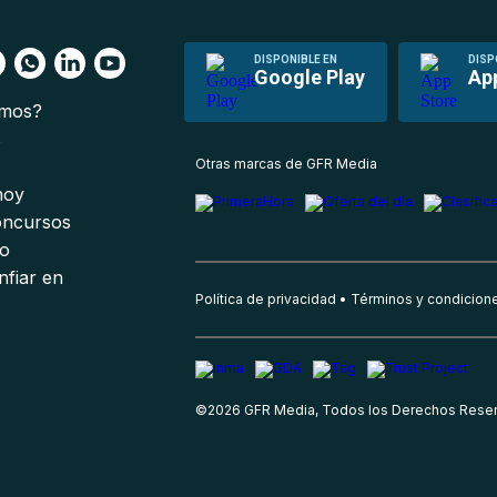
DISPONIBLE EN
DISP
Google Play
Ap
omos?
s
Otras marcas de GFR Media
 hoy
oncursos
io
nfiar en
Política de privacidad
Términos y condicion
©
2026
GFR Media, Todos los Derechos Rese