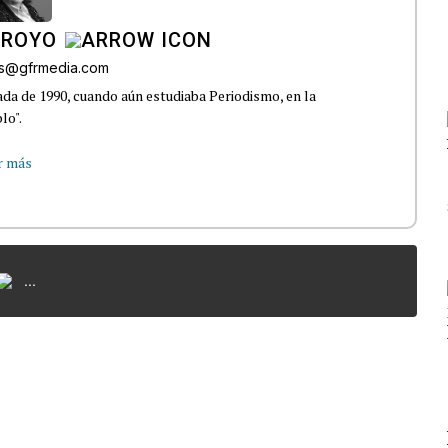
RROYO
es@gfrmedia.com
da de 1990, cuando aún estudiaba Periodismo, en la
lo".
r más
...