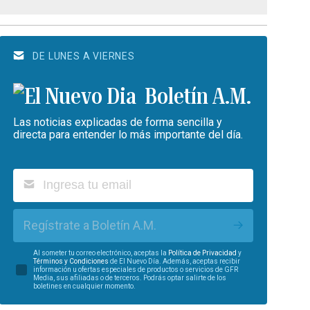
DE LUNES A VIERNES
Boletín A.M.
Las noticias explicadas de forma sencilla y
directa para entender lo más importante del día.
Regístrate a Boletín A.M.
Al someter tu correo electrónico, aceptas la
Política de Privacidad
y
Términos y Condiciones
de El Nuevo Día. Además, aceptas recibir
información u ofertas especiales de productos o servicios de GFR
Media, sus afiliadas o de terceros. Podrás optar salirte de los
boletines en cualquier momento.