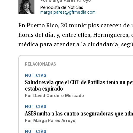
Por
Marga Parés Arroyo
Periodista de Noticias
marga.pares@gfrmedia.com
En Puerto Rico, 20 municipios carecen de 
horas del día, y, entre ellos, Hormigueros,
médica para atender a la ciudadanía, seg
RELACIONADAS
NOTICIAS
Salud revela que el CDT de Patillas tenía un p
estaba expirado
Por
David Cordero Mercado
NOTICIAS
ASES multa a las cuatro aseguradoras que admi
Por
Marga Parés Arroyo
NOTICIAS