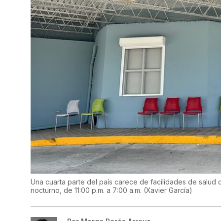
Una cuarta parte del país carece de facilidades de salud 
nocturno, de 11:00 p.m. a 7:00 a.m.
(
Xavier García
)