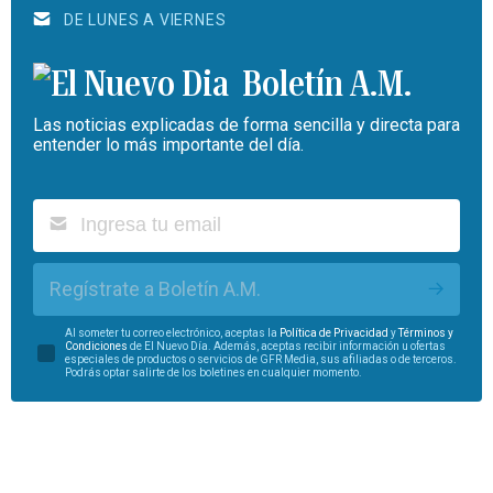
DE LUNES A VIERNES
Boletín A.M.
Las noticias explicadas de forma sencilla y directa para
entender lo más importante del día.
Regístrate a Boletín A.M.
Al someter tu correo electrónico, aceptas la
Política de Privacidad
y
Términos y
Condiciones
de El Nuevo Día. Además, aceptas recibir información u ofertas
especiales de productos o servicios de GFR Media, sus afiliadas o de terceros.
Podrás optar salirte de los boletines en cualquier momento.