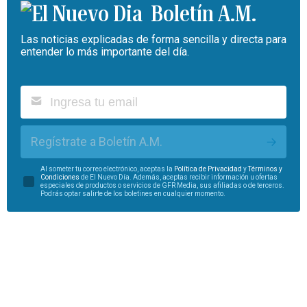
Boletín A.M.
Las noticias explicadas de forma sencilla y directa para
entender lo más importante del día.
Regístrate a Boletín A.M.
Al someter tu correo electrónico, aceptas la
Política de Privacidad
y
Términos y
Condiciones
de El Nuevo Día. Además, aceptas recibir información u ofertas
especiales de productos o servicios de GFR Media, sus afiliadas o de terceros.
Podrás optar salirte de los boletines en cualquier momento.