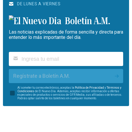
DE LUNES A VIERNES
Boletín A.M.
Las noticias explicadas de forma sencilla y directa para
entender lo más importante del día.
Regístrate a Boletín A.M.
Al someter tu correo electrónico, aceptas la
Política de Privacidad
y
Términos y
Condiciones
de El Nuevo Día. Además, aceptas recibir información u ofertas
especiales de productos o servicios de GFR Media, sus afiliadas o de terceros.
Podrás optar salirte de los boletines en cualquier momento.