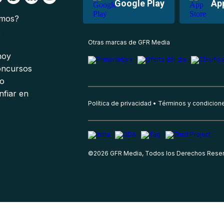
Google Play
Ap
omos?
s
Otras marcas de GFR Media
 hoy
oncursos
io
nfiar en
Política de privacidad
Términos y condicion
©
2026
GFR Media, Todos los Derechos Rese