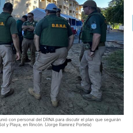
eunió con personal del DRNA para discutir el plan que seguirán
Sol y Playa, en Rincón.
(
Jorge Ramirez Portela
)