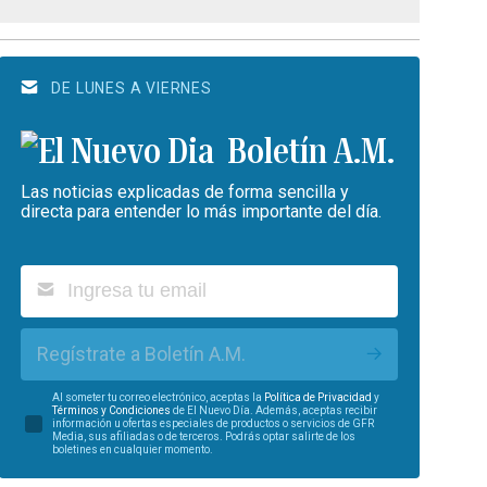
DE LUNES A VIERNES
Boletín A.M.
Las noticias explicadas de forma sencilla y
directa para entender lo más importante del día.
Regístrate a Boletín A.M.
Al someter tu correo electrónico, aceptas la
Política de Privacidad
y
Términos y Condiciones
de El Nuevo Día. Además, aceptas recibir
información u ofertas especiales de productos o servicios de GFR
Media, sus afiliadas o de terceros. Podrás optar salirte de los
boletines en cualquier momento.