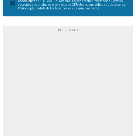
Condiciones
de El Nuevo Día. Además, aceptas recibir información u ofertas
especiales de productos o servicios de GFR Media, sus afiliadas o de terceros.
Podrás optar salirte de los boletines en cualquier momento.
PUBLICIDAD