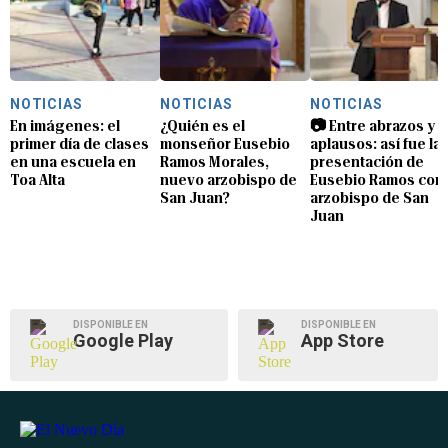
NOTICIAS
NOTICIAS
NOTICIAS
En imágenes: el
¿Quién es el
📷 Entre abrazos y
primer día de clases
monseñor Eusebio
aplausos: así fue la
en una escuela en
Ramos Morales,
presentación de
Toa Alta
nuevo arzobispo de
Eusebio Ramos com
San Juan?
arzobispo de San
Juan
DISPONIBLE EN
DISPONIBLE EN
Google Play
App Store