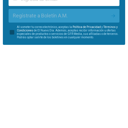
Regístrate a Boletín A.M.
Al someter tu correo electrónico, aceptas la
Política de Privacidad
y
Términos y
Condiciones
de El Nuevo Día. Además, aceptas recibir información u ofertas
especiales de productos o servicios de GFR Media, sus afiliadas o de terceros.
Podrás optar salirte de los boletines en cualquier momento.