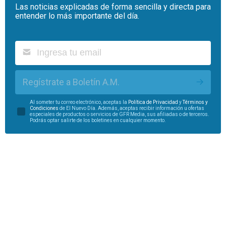
Las noticias explicadas de forma sencilla y directa para
entender lo más importante del día.
Regístrate a Boletín A.M.
Al someter tu correo electrónico, aceptas la
Política de Privacidad
y
Términos y
Condiciones
de El Nuevo Día. Además, aceptas recibir información u ofertas
especiales de productos o servicios de GFR Media, sus afiliadas o de terceros.
Podrás optar salirte de los boletines en cualquier momento.