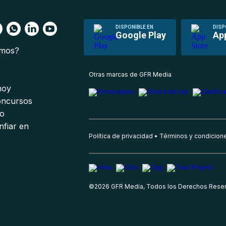
DISPONIBLE EN
DISP
Google Play
Ap
omos?
s
Otras marcas de GFR Media
 hoy
oncursos
io
nfiar en
Política de privacidad
Términos y condicion
©
2026
GFR Media, Todos los Derechos Rese