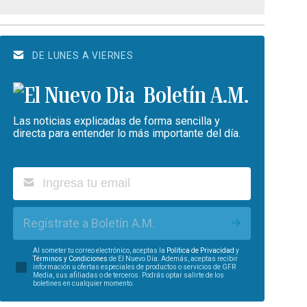
DE LUNES A VIERNES
Boletín A.M.
Las noticias explicadas de forma sencilla y
directa para entender lo más importante del día.
Regístrate a Boletín A.M.
Al someter tu correo electrónico, aceptas la
Política de Privacidad
y
Términos y Condiciones
de El Nuevo Día. Además, aceptas recibir
información u ofertas especiales de productos o servicios de GFR
Media, sus afiliadas o de terceros. Podrás optar salirte de los
boletines en cualquier momento.