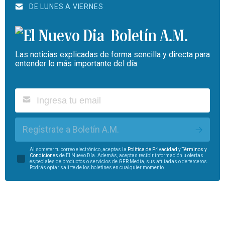
DE LUNES A VIERNES
Boletín A.M.
Las noticias explicadas de forma sencilla y directa para
entender lo más importante del día.
Regístrate a Boletín A.M.
Al someter tu correo electrónico, aceptas la
Política de Privacidad
y
Términos y
Condiciones
de El Nuevo Día. Además, aceptas recibir información u ofertas
especiales de productos o servicios de GFR Media, sus afiliadas o de terceros.
Podrás optar salirte de los boletines en cualquier momento.