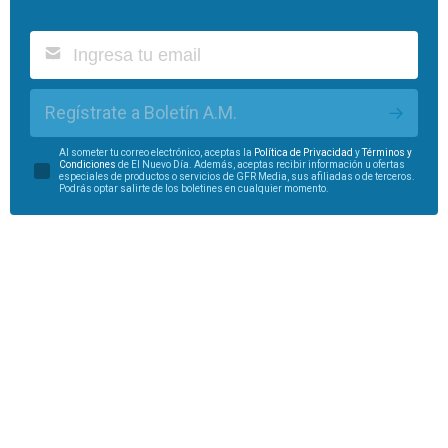
Regístrate a Boletín A.M.
Al someter tu correo electrónico, aceptas la
Política de Privacidad
y
Términos y
Condiciones
de El Nuevo Día. Además, aceptas recibir información u ofertas
especiales de productos o servicios de GFR Media, sus afiliadas o de terceros.
Podrás optar salirte de los boletines en cualquier momento.