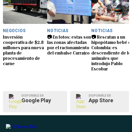
NEGOCIOS
NOTICIAS
NOTICIAS
Inversión
📷 En fotos: estas son
📷 Rescatan a un
cooperativa de $2.8
las zonas afectadas
hipopótamo bebé e
millones para nueva
por el racionamiento
Colombia: es
planta de
del embalse Carraízo
descendiente de lo
procesamiento de
animales que
carne
introdujo Pablo
Escobar
DISPONIBLE EN
DISPONIBLE EN
Google Play
App Store