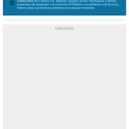
Condiciones
de El Nuevo Día. Además, aceptas recibir información u ofertas
especiales de productos o servicios de GFR Media, sus afiliadas o de terceros.
Podrás optar salirte de los boletines en cualquier momento.
PUBLICIDAD