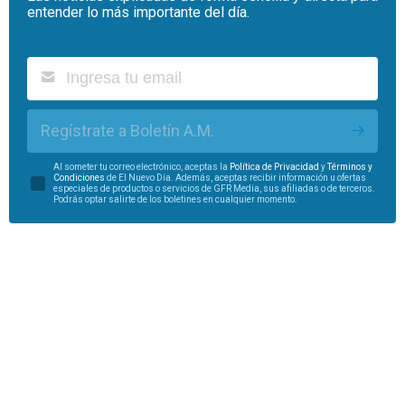
entender lo más importante del día.
Regístrate a Boletín A.M.
Al someter tu correo electrónico, aceptas la
Política de Privacidad
y
Términos y
Condiciones
de El Nuevo Día. Además, aceptas recibir información u ofertas
especiales de productos o servicios de GFR Media, sus afiliadas o de terceros.
Podrás optar salirte de los boletines en cualquier momento.