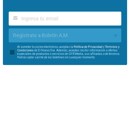
Regístrate a Boletín A.M.
Al someter tu correo electrónico, aceptas la
Política de Privacidad
y
Términos y
Condiciones
de El Nuevo Día. Además, aceptas recibir información u ofertas
especiales de productos o servicios de GFR Media, sus afiliadas o de terceros.
Podrás optar salirte de los boletines en cualquier momento.