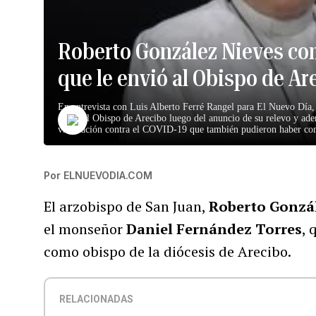
Roberto González Nieves com
que le envió al Obispo de Ar
En entrevista con Luis Alberto Ferré Rangel para El Nuevo Día,
envió al Obispo de Arecibo luego del anuncio de su relevo y ade
vacunación contra el COVID-19 que también pudieron haber cont
Por
ELNUEVODIA.COM
El arzobispo de San Juan,
Roberto Gonzál
el monseñor
Daniel Fernández Torres
, 
como obispo de la diócesis de Arecibo.
RELACIONADAS