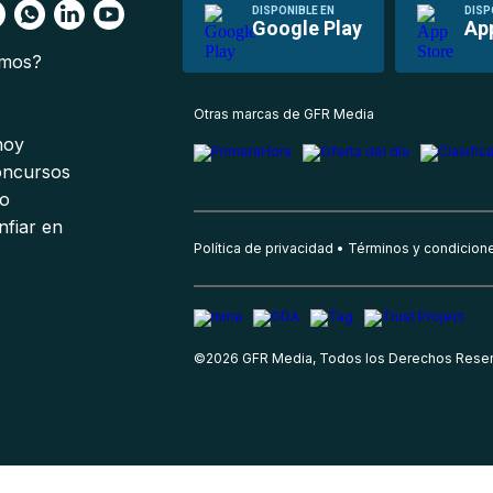
DISPONIBLE EN
DISP
Google Play
Ap
omos?
s
Otras marcas de GFR Media
 hoy
oncursos
io
nfiar en
Política de privacidad
Términos y condicion
©
2026
GFR Media, Todos los Derechos Rese