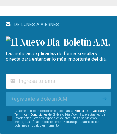
DE LUNES A VIERNES
Boletín A.M.
Las noticias explicadas de forma sencilla y
directa para entender lo más importante del día.
Regístrate a Boletín A.M.
Al someter tu correo electrónico, aceptas la
Política de Privacidad
y
Términos y Condiciones
de El Nuevo Día. Además, aceptas recibir
información u ofertas especiales de productos o servicios de GFR
Media, sus afiliadas o de terceros. Podrás optar salirte de los
boletines en cualquier momento.