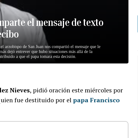
parte el mensaje de texto
ecibo
 el arzobispo de San Juan nos compartió el mensaje que le
más dejó entrever que hubo situaciones más allá de la
ribuido a que el papa tomara esta decisión.
ez Nieves
, pidió oración este miércoles por
quien fue destituido por el
papa Francisco