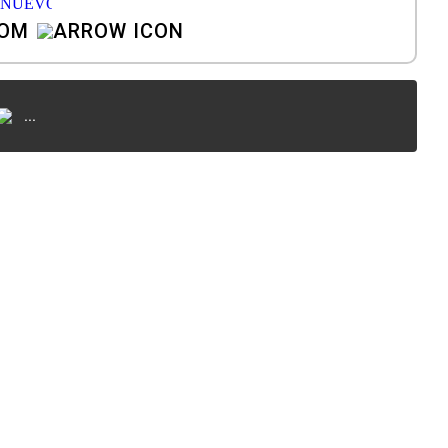
COM
...