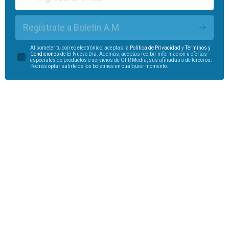
Regístrate a Boletín A.M.
Al someter tu correo electrónico, aceptas la
Política de Privacidad
y
Términos y
Condiciones
de El Nuevo Día. Además, aceptas recibir información u ofertas
especiales de productos o servicios de GFR Media, sus afiliadas o de terceros.
Podrás optar salirte de los boletines en cualquier momento.