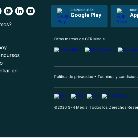
DISPONIBLE EN
DISP
Google Play
Ap
omos?
s
Otras marcas de GFR Media
 hoy
oncursos
io
nfiar en
Política de privacidad
Términos y condicion
©
2026
GFR Media, Todos los Derechos Rese