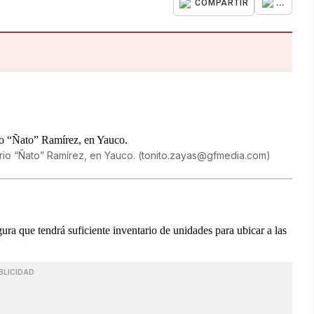
...
COMPARTIR
rio “Ñato” Ramírez, en Yauco.
(
tonito.zayas@gfmedia.com
)
ra que tendrá suficiente inventario de unidades para ubicar a las
BLICIDAD