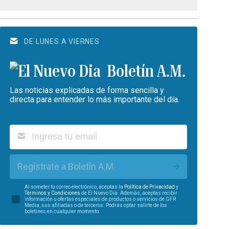
DE LUNES A VIERNES
Boletín A.M.
Las noticias explicadas de forma sencilla y
directa para entender lo más importante del día.
Regístrate a Boletín A.M.
Al someter tu correo electrónico, aceptas la
Política de Privacidad
y
Términos y Condiciones
de El Nuevo Día. Además, aceptas recibir
información u ofertas especiales de productos o servicios de GFR
Media, sus afiliadas o de terceros. Podrás optar salirte de los
boletines en cualquier momento.