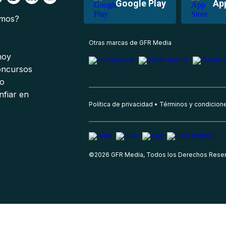
Google Play
Ap
omos?
s
Otras marcas de GFR Media
 hoy
oncursos
io
nfiar en
Política de privacidad
Términos y condicion
©
2026
GFR Media, Todos los Derechos Rese