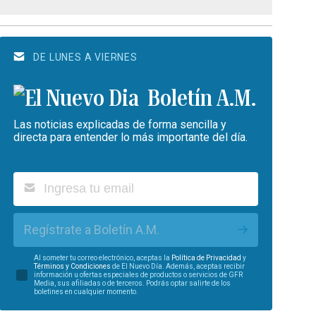
DE LUNES A VIERNES
Boletín A.M.
Las noticias explicadas de forma sencilla y
directa para entender lo más importante del día.
Regístrate a Boletín A.M.
Al someter tu correo electrónico, aceptas la
Política de Privacidad
y
Términos y Condiciones
de El Nuevo Día. Además, aceptas recibir
información u ofertas especiales de productos o servicios de GFR
Media, sus afiliadas o de terceros. Podrás optar salirte de los
boletines en cualquier momento.