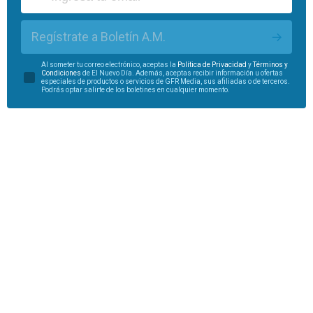
Regístrate a Boletín A.M.
Al someter tu correo electrónico, aceptas la
Política de Privacidad
y
Términos y
Condiciones
de El Nuevo Día. Además, aceptas recibir información u ofertas
especiales de productos o servicios de GFR Media, sus afiliadas o de terceros.
Podrás optar salirte de los boletines en cualquier momento.